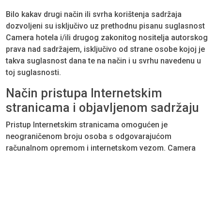
Bilo kakav drugi način ili svrha korištenja sadržaja
dozvoljeni su isključivo uz prethodnu pisanu suglasnost
Camera hotela i/ili drugog zakonitog nositelja autorskog
prava nad sadržajem, isključivo od strane osobe kojoj je
takva suglasnost dana te na način i u svrhu navedenu u
toj suglasnosti.
Način pristupa Internetskim
stranicama i objavljenom sadržaju
Pristup Internetskim stranicama omogućen je
neograničenom broju osoba s odgovarajućom
računalnom opremom i internetskom vezom. Camera
hotel zadržava pravo da u određenim slučajevima
(održavanje, greške, nedostupnost komunikacijskih veza,
viša sila, odluke tijela javne vlasti i sl.) privremeno ili duže,
u cijelosti ili djelomično ograniči način i mogućnost
pristupa internetskim stranicama djelomično ili u cijelosti,